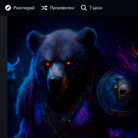
Разгледай
Произволен
Търси