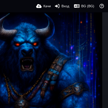
Качи
Вход
BG (BG)