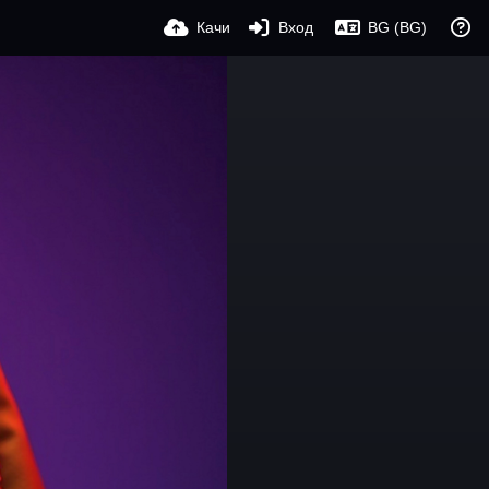
Качи
Вход
BG (BG)