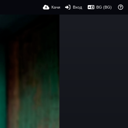
Качи
Вход
BG (BG)